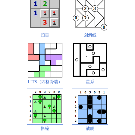
扫雷
划斜线
LITS（四格骨墙）
星系
帐篷
战舰