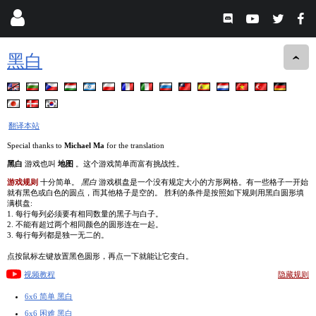
黑白
翻译本站
Special thanks to
Michael Ma
for the translation
黑白
游戏也叫
地图
。这个游戏简单而富有挑战性。
游戏规则
十分简单。
黑白
游戏棋盘是一个没有规定大小的方形网格。有一些格子一开始
就有黑色或白色的圆点，而其他格子是空的。 胜利的条件是按照如下规则用黑白圆形填
满棋盘:
1. 每行每列必须要有相同数量的黑子与白子。
2. 不能有超过两个相同颜色的圆形连在一起。
3. 每行每列都是独一无二的。
点按鼠标左键放置黑色圆形，再点一下就能让它变白。
视频教程
隐藏规则
6x6 简单 黑白
6x6 困难 黑白