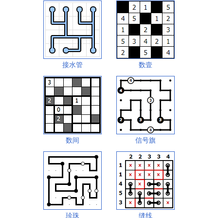
接水管
数壹
数间
信号旗
珍珠
缝线