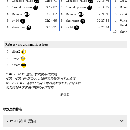
6.
Gregorio Valles
02:03.71
6.
Gregorio Valles
02:10.76
6.
Crowdi
75
75
7.
CrowdingFaun
02:19.87
7.
CrowdingFaun
02:19.87
7.
Beinair
80
80
8.
Beinairo
02:20.02
8.
Beinairo
02:20.80
8.
vx14
180
180
1
9.
vx14
02:24.66
9.
zhewaxen
02:27.34
Viktor
184
79
9.
Herske
10.
zhewaxen
02:26.31
9.
vx14
02:27.34
79
184
10.
zhewax
Robots / programmatic solvers
1.
dbut2
41
2.
baely
46
3.
tlstyer
151
* MO3 - MO3. 连续3次内的平均成绩.
AO5 - AO5. 连续5次内去掉最高和最低的平均成绩.
AO12 - AO12. 连续12次内去掉最高和最低的平均成绩.
您必须登录才能获得您的平均数据
新题目
寻找您的排名：