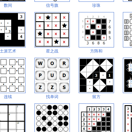
数间
信号旗
珍珠
土派艺术
星之战
方阵和
连续
找单词
留方