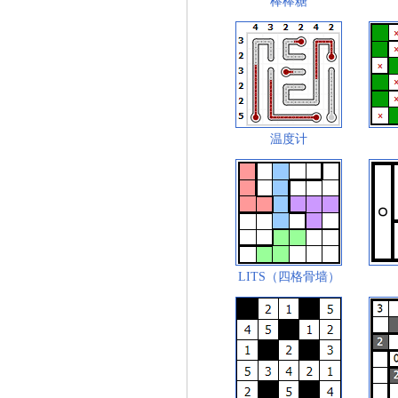
棒棒糖
温度计
LITS（四格骨墙）