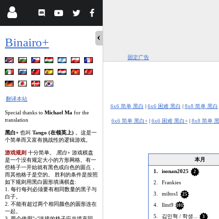
Binairo+
固定广告
翻译本站
6x6 简单 黑白
|
6x6 困难 黑白
|
8x8 简单 黑白
Special thanks to
Michael Ma
for the
translation
6x6 简单 黑白+
|
6x6 困难 黑白+
|
8x8 简单 
黑白+
也叫
Tango (在领英上)
。这是一
个简单而又富有挑战性的逻辑游戏。
游戏规则
十分简单。
黑白+
游戏棋盘
本月
是一个没有规定大小的方形网格。有一
些格子一开始就有黑色或白色的圆点，
1.
isonan2025
2
而其他格子是空的。 胜利的条件是按照
如下规则用黑白圆形填满棋盘:
2.
Frankies
1. 每行每列必须要有相同数量的黑子与
3.
miltos1
25
白子。
2. 不能有超过两个相同颜色的圆形连在
4.
llmt9
101
一起。
5.
­김민혁 / 학생...
3
3. 两个使用"="连接的格子应当填充同