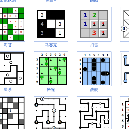
田鼠挖洞
黑白+
阴阳
海苔
马赛克
扫雷
星系
帐篷
战舰