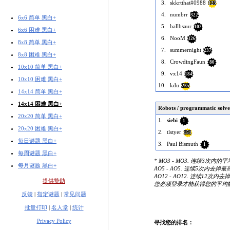
3.
skkrtthat#0988
123
4.
numbrr
322
6x6 简单 黑白+
5.
ballbsaur
102
6x6 困难 黑白+
6.
NooM
326
8x8 简单 黑白+
7.
summernight
237
8x8 困难 黑白+
8.
CrowdingFaun
80
10x10 简单 黑白+
9.
vx14
184
10x10 困难 黑白+
10.
kdu
235
14x14 简单 黑白+
14x14 困难 黑白+
Robots / programmatic solve
20x20 简单 黑白+
1.
siebi
1
20x20 困难 黑白+
2.
tlstyer
151
每日谜题 黑白+
3.
Paul Bismuth
1
每周谜题 黑白+
* MO3 - MO3. 连续3次内的
每月谜题 黑白+
AO5 - AO5. 连续5次内去
AO12 - AO12. 连续12次
提供赞助
您必须登录才能获得您的平均
反馈
|
指定谜题
|
常见问题
批量打印
|
名人堂
|
统计
Privacy Policy
寻找您的排名：