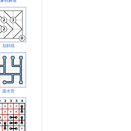
象棋解谜
划斜线
接水管