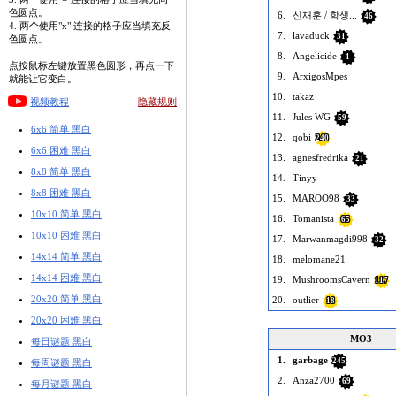
色圆点。
6.
­신재훈 / 학생...
46
4. 两个使用"x" 连接的格子应当填充反
7.
lavaduck
31
色圆点。
8.
Angelicide
1
点按鼠标左键放置黑色圆形，再点一下
9.
ArxigosMpes
就能让它变白。
10.
takaz
视频教程
隐藏规则
11.
Jules WG
59
6x6 简单 黑白
12.
qobi
240
6x6 困难 黑白
13.
agnesfredrika
21
8x8 简单 黑白
14.
Tinyy
8x8 困难 黑白
15.
MAROO98
33
10x10 简单 黑白
16.
Tomanista
65
10x10 困难 黑白
17.
Marwanmagdi998
32
14x14 简单 黑白
18.
melomane21
14x14 困难 黑白
19.
MushroomsCavern
117
20x20 简单 黑白
20.
outlier
18
20x20 困难 黑白
MO3
每日谜题 黑白
1.
garbage
245
每周谜题 黑白
2.
Anza2700
69
每月谜题 黑白