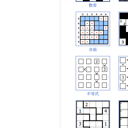
数壹
水箱
不等式