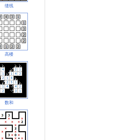
缝线
高楼
数和