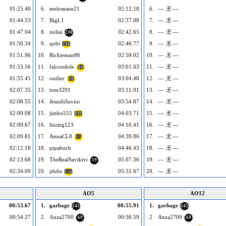
01:25.40
6.
melomane21
02:12.18
6.
--- 无 ---
01:44.53
7.
BigL1
02:37.08
7.
--- 无 ---
01:47.04
8.
noliai
02:42.65
8.
--- 无 ---
230
01:50.34
9.
qobi
02:46.77
9.
--- 无 ---
240
01:51.96
10.
Rickieman86
02:59.02
10.
--- 无 ---
01:53.56
11.
falcondole
03:01.63
11.
--- 无 ---
46
01:55.45
12.
outlier
03:04.48
12.
--- 无 ---
18
02:07.35
13.
tom3291
03:11.91
13.
--- 无 ---
02:08.55
14.
JesusIsSavior
03:54.87
14.
--- 无 ---
02:09.08
15.
jimbo555
04:03.71
15.
--- 无 ---
111
02:09.67
16.
lizzieg123
04:16.41
16.
--- 无 ---
02:09.81
17.
AnnaCL8
04:39.86
17.
--- 无 ---
37
02:12.18
18.
pipabuch
04:46.43
18.
--- 无 ---
02:13.68
19.
TheRealSavikivi
05:07.36
19.
--- 无 ---
19
02:34.09
20.
jdubs
05:31.67
20.
--- 无 ---
156
AO5
AO12
00:53.67
1.
garbage
00:55.91
1.
garbage
245
245
00:54.27
2.
Anza2700
00:56.59
2.
Anza2700
69
69