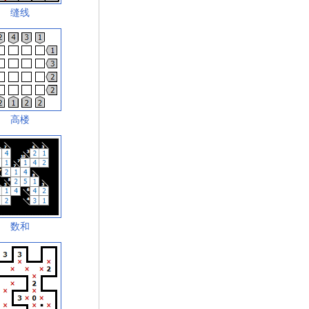
缝线
高楼
数和