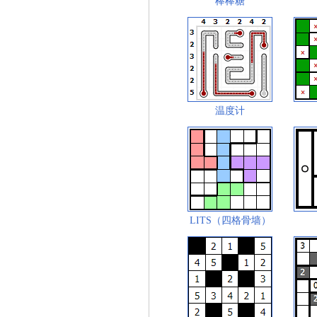
棒棒糖
温度计
LITS（四格骨墙）