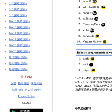
3.
jeremi1
200
6x6 困难 黑白+
4.
skkrtthat#0988
123
8x8 简单 黑白+
5.
numbrr
322
8x8 困难 黑白+
6.
ballbsaur
102
10x10 简单 黑白+
7.
CrowdingFaun
80
10x10 困难 黑白+
8.
vx14
184
14x14 简单 黑白+
9.
borys3kk
136
14x14 困难 黑白+
10.
Virginia Malone
67
20x20 简单 黑白+
20x20 困难 黑白+
Robots / programmatic solve
每日谜题 黑白+
1.
baely
46
每周谜题 黑白+
2.
siebi
1
每月谜题 黑白+
3.
tlstyer
151
提供赞助
* MO3 - MO3. 连续3次内的
AO5 - AO5. 连续5次内去
反馈
|
指定谜题
|
常见问题
AO12 - AO12. 连续12次
您必须登录才能获得您的平均
批量打印
|
名人堂
|
统计
Privacy Policy
iOS App
寻找您的排名：