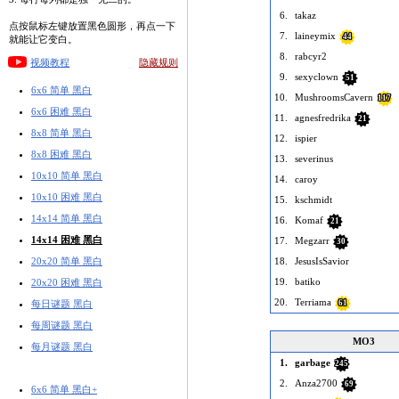
6.
takaz
点按鼠标左键放置黑色圆形，再点一下
7.
laineymix
44
就能让它变白。
8.
rabcyr2
视频教程
隐藏规则
9.
sexyclown
51
6x6 简单 黑白
10.
MushroomsCavern
117
6x6 困难 黑白
11.
agnesfredrika
21
8x8 简单 黑白
12.
ispier
8x8 困难 黑白
13.
severinus
10x10 简单 黑白
14.
caroy
10x10 困难 黑白
15.
kschmidt
14x14 简单 黑白
16.
Komaf
21
14x14 困难 黑白
17.
Megzarr
30
20x20 简单 黑白
18.
JesusIsSavior
19.
batiko
20x20 困难 黑白
20.
Terriama
每日谜题 黑白
61
每周谜题 黑白
MO3
每月谜题 黑白
1.
garbage
245
2.
Anza2700
69
6x6 简单 黑白+