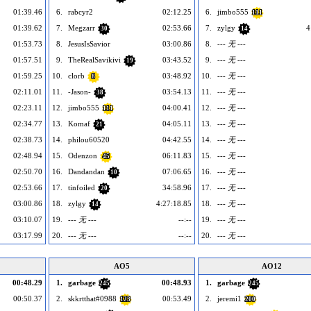
01:39.46
6.
rabcyr2
02:12.25
6.
jimbo555
111
01:39.62
7.
Megzarr
02:53.66
7.
zylgy
4
30
14
01:53.73
8.
JesusIsSavior
03:00.86
8.
--- 无 ---
01:57.51
9.
TheRealSavikivi
03:43.52
9.
--- 无 ---
19
01:59.25
10.
clorb
03:48.92
10.
--- 无 ---
8
02:11.01
11.
-Jason-
03:54.13
11.
--- 无 ---
38
02:23.11
12.
jimbo555
04:00.41
12.
--- 无 ---
111
02:34.77
13.
Komaf
04:05.11
13.
--- 无 ---
21
02:38.73
14.
philou60520
04:42.55
14.
--- 无 ---
02:48.94
15.
Odenzon
06:11.83
15.
--- 无 ---
45
02:50.70
16.
Dandandan
07:06.65
16.
--- 无 ---
10
02:53.66
17.
tinfoiled
34:58.96
17.
--- 无 ---
20
03:00.86
18.
zylgy
4:27:18.85
18.
--- 无 ---
14
03:10.07
19.
--- 无 ---
--:--
19.
--- 无 ---
03:17.99
20.
--- 无 ---
--:--
20.
--- 无 ---
AO5
AO12
00:48.29
1.
garbage
00:48.93
1.
garbage
245
245
00:50.37
2.
skkrtthat#0988
00:53.49
2.
jeremi1
123
200