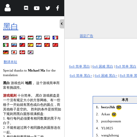
黑白
固定广告
翻译本站
6x6 简单 黑白
|
6x6 困难 黑白
|
8x8 简单 黑白
Special thanks to
Michael Ma
for the
translation
6x6 简单 黑白+
|
6x6 困难 黑白+
|
8x8 简单 
黑白
游戏也叫
地图
。这个游戏简单而
富有挑战性。
游戏规则
十分简单。
黑白
游戏棋盘是
本月
一个没有规定大小的方形网格。有一些
格子一开始就有黑色或白色的圆点，而
1.
borys3kk
136
其他格子是空的。 胜利的条件是按照如
下规则用黑白圆形填满棋盘:
2.
Arkan
99
1. 每行每列必须要有相同数量的黑子与
3.
puzzlepossum
白子。
2. 不能有超过两个相同颜色的圆形连在
4.
YL0825
一起。
5.
wangluhong
3. 每行每列都是独一无二的。