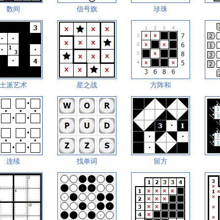
数间
信号旗
珍珠
土派艺术
星之战
方阵和
连续
找单词
留方