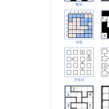
数壹
水箱
不等式