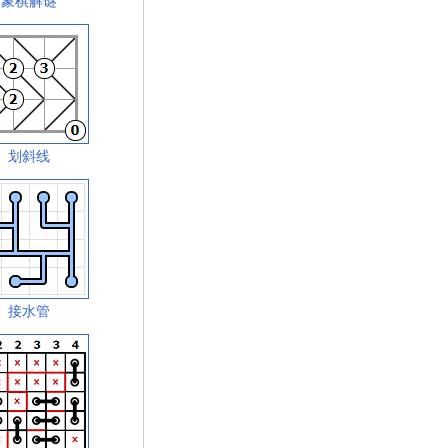
象棋解谜
划斜线
接水管