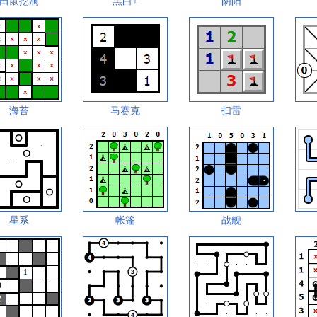
田鼠挖洞
黑白+
阴阳
海苔
马赛克
扫雷
星系
帐篷
战舰