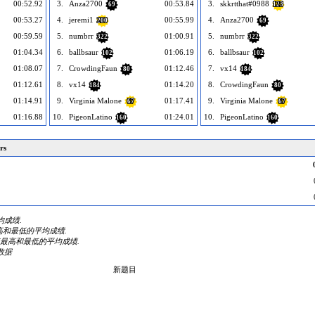
00:52.92
3.
Anza2700
00:53.84
3.
skkrtthat#0988
69
123
00:53.27
4.
jeremi1
00:55.99
4.
Anza2700
200
69
00:59.59
5.
numbrr
01:00.91
5.
numbrr
322
322
01:04.34
6.
ballbsaur
01:06.19
6.
ballbsaur
102
102
01:08.07
7.
CrowdingFaun
01:12.46
7.
vx14
80
184
01:12.61
8.
vx14
01:14.20
8.
CrowdingFaun
184
80
01:14.91
9.
Virginia Malone
01:17.41
9.
Virginia Malone
67
67
01:16.88
10.
PigeonLatino
01:24.01
10.
PigeonLatino
160
160
rs
平均成绩.
掉最高和最低的平均成绩.
内去掉最高和最低的平均成绩.
数据
新题目